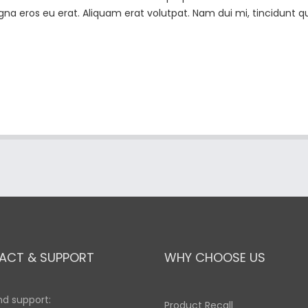
 eros eu erat. Aliquam erat volutpat. Nam dui mi, tincidunt quis
ACT & SUPPORT
WHY CHOOSE US
nd support:
Product Recall