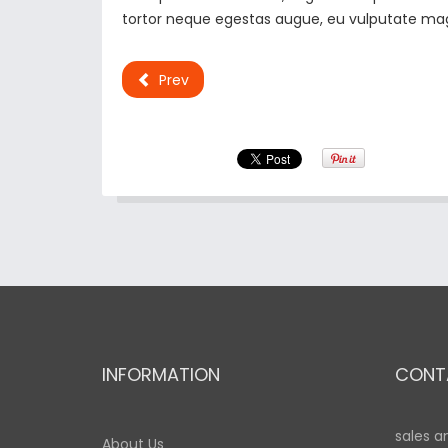
tortor neque egestas augue, eu vulputate magna
Prev
INFORMATION
CONT
sales a
About Us